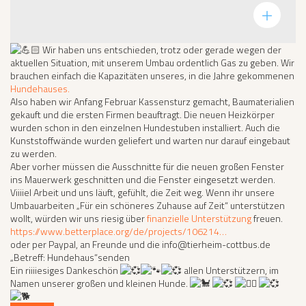
Bildinfos
Wir haben uns entschieden, trotz oder gerade wegen der
aktuellen Situation, mit unserem Umbau ordentlich Gas zu geben. Wir
brauchen einfach die Kapazitäten unseres, in die Jahre gekommenen
Hundehauses.
Also haben wir Anfang Februar Kassensturz gemacht, Baumaterialien
gekauft und die ersten Firmen beauftragt. Die neuen Heizkörper
wurden schon in den einzelnen Hundestuben installiert. Auch die
Kunststoffwände wurden geliefert und warten nur darauf eingebaut
zu werden.
Aber vorher müssen die Ausschnitte für die neuen großen Fenster
ins Mauerwerk geschnitten und die Fenster eingesetzt werden.
Viiiiel Arbeit und uns läuft, gefühlt, die Zeit weg. Wenn ihr unsere
Umbauarbeiten „Für ein schöneres Zuhause auf Zeit“ unterstützen
wollt, würden wir uns riesig über
finanzielle Unterstützung
freuen.
https://www.betterplace.org/de/projects/106214…
oder per Paypal, an Freunde und die info@tierheim-cottbus.de
„Betreff: Hundehaus“senden
Ein riiiiesiges Dankeschön
allen Unterstützern, im
Namen unserer großen und kleinen Hunde.