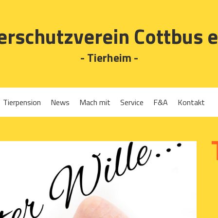
erschutzverein Cottbus e
- Tierheim -
Tierpension
News
Mach mit
Service
F&A
Kontakt
Spenden
Tierrückgabe
Ehrenamt
Tierpension
Gassigehen
Verleih-Tiertransportboxen und Lebendfallen
Mitglied werden
Patenschaften