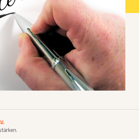
Katzen­futterplätze
Bundesfreiwilligendienst/Praktikum
Testament
Katzen vorlesen
V.
stärken.