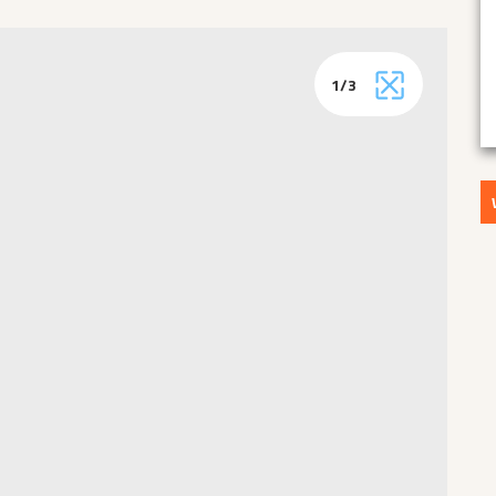
1
/
3
Vollbild