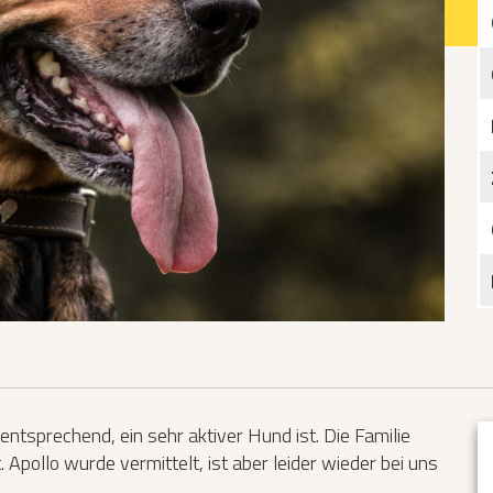
Katzen­futterplätze
Bundesfreiwilligendienst/Praktikum
Testament
Katzen vorlesen
ntsprechend, ein sehr aktiver Hund ist. Die Familie
Apollo wurde vermittelt, ist aber leider wieder bei uns