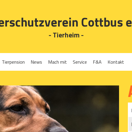
erschutzverein Cottbus e
- Tierheim -
Tierpension
News
Mach mit
Service
F&A
Kontakt
Spenden
Tierrückgabe
Ehrenamt
Tierpension
Gassigehen
Verleih-Tiertransportboxen und Lebendfallen
Mitglied werden
Patenschaften