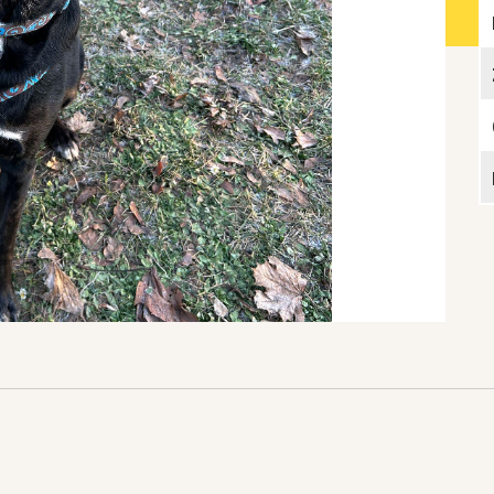
Katzen­futterplätze
Bundesfreiwilligendienst/Praktikum
Testament
Katzen vorlesen