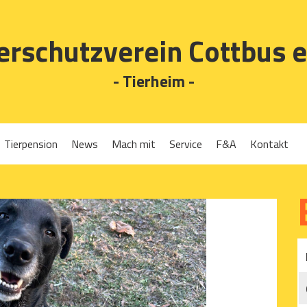
erschutzverein Cottbus e
- Tierheim -
Tierpension
News
Mach mit
Service
F&A
Kontakt
Spenden
Tierrückgabe
Ehrenamt
Tierpension
Gassigehen
Verleih-Tiertransportboxen und Lebendfallen
Mitglied werden
Patenschaften