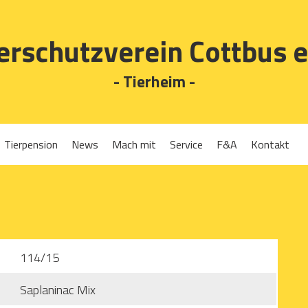
erschutzverein Cottbus e
- Tierheim -
Tierpension
News
Mach mit
Service
F&A
Kontakt
Spenden
Tierrückgabe
Ehrenamt
Tierpension
Gassigehen
Verleih-Tiertransportboxen und Lebendfallen
114/15
Mitglied werden
Saplaninac Mix
Patenschaften