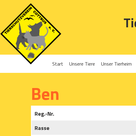
Ti
Start
Unsere Tiere
Unser Tierheim
Sponsoren
Hunde
Projekte 2016
Ben
Katzen
Projekte 2017
Kleintiere
Projekte 2018
Reg.-Nr.
Projekte 2019
Rasse
Projekte 2020