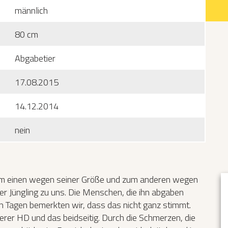
männlich
Katzen­futterplätze
80 cm
Bundesfreiwilligendienst/Praktikum
Abgabetier
Testament
17.08.2015
Katzen vorlesen
14.12.2014
nein
Zum einen wegen seiner Größe und zum anderen wegen
r Jüngling zu uns. Die Menschen, die ihn abgaben
 Tagen bemerkten wir, dass das nicht ganz stimmt.
werer HD und das beidseitig. Durch die Schmerzen, die