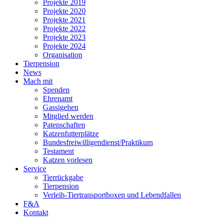
Projekte 2019
Projekte 2020
Projekte 2021
Projekte 2022
Projekte 2023
Projekte 2024
Organisation
Tierpension
News
Mach mit
Spenden
Ehrenamt
Gassigehen
Mitglied werden
Patenschaften
Katzen­futterplätze
Bundesfreiwilligendienst/Praktikum
Testament
Katzen vorlesen
Service
Tierrückgabe
Tierpension
Verleih-Tiertransportboxen und Lebendfallen
F&A
Kontakt