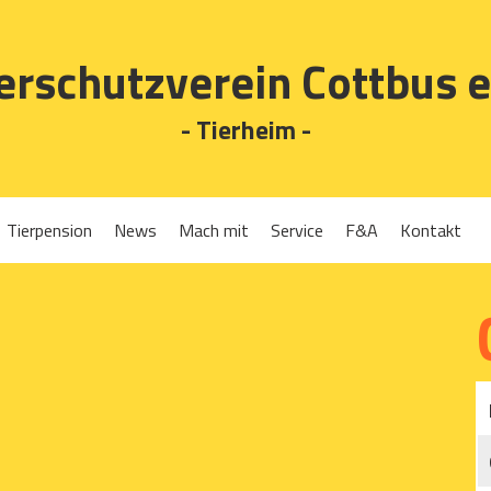
erschutzverein Cottbus e
- Tierheim -
Tierpension
News
Mach mit
Service
F&A
Kontakt
Spenden
Tierrückgabe
Ehrenamt
Tierpension
Gassigehen
Verleih-Tiertransportboxen und Lebendfallen
Mitglied werden
Patenschaften