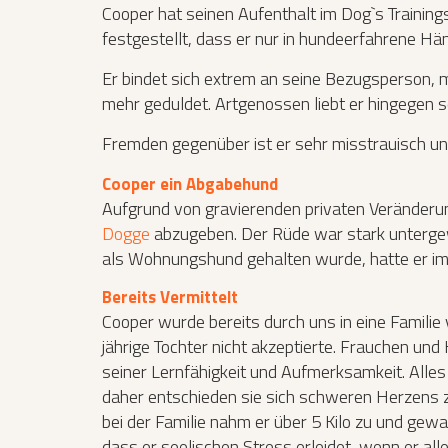
Cooper hat seinen Aufenthalt im Dog`s Training
festgestellt, dass er nur in hundeerfahrene Hä
Er bindet sich extrem an seine Bezugsperson,
mehr geduldet. Artgenossen liebt er hingegen s
Fremden gegenüber ist er sehr misstrauisch un
Cooper ein Abgabehund
Aufgrund von gravierenden privaten Veränderun
Dogge
abzugeben. Der Rüde war stark unterge
als Wohnungshund gehalten wurde, hatte er imm
Bereits Vermittelt
Cooper wurde bereits durch uns in eine Familie v
jährige Tochter nicht akzeptierte. Frauchen un
seiner Lernfähigkeit und Aufmerksamkeit. Alles 
daher entschieden sie sich schweren Herzens 
bei der Familie nahm er über 5 Kilo zu und gewa
dass er seelischen Stress erleidet, wenn er alle