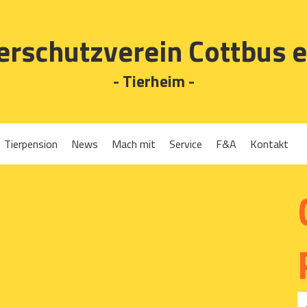
erschutzverein Cottbus e
- Tierheim -
Tierpension
News
Mach mit
Service
F&A
Kontakt
Spenden
Tierrückgabe
Ehrenamt
Tierpension
Gassigehen
Verleih-Tiertransportboxen und Lebendfallen
Mitglied werden
Patenschaften