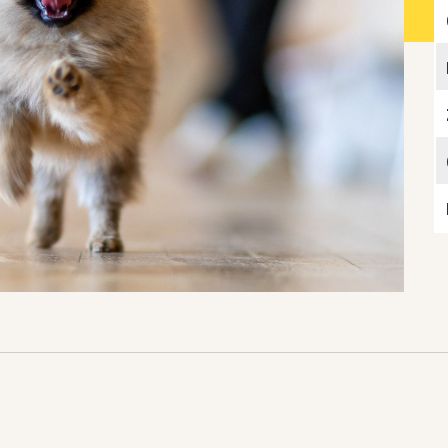
Katzen­futterplätze
Bundesfreiwilligendienst/Praktikum
Testament
Katzen vorlesen