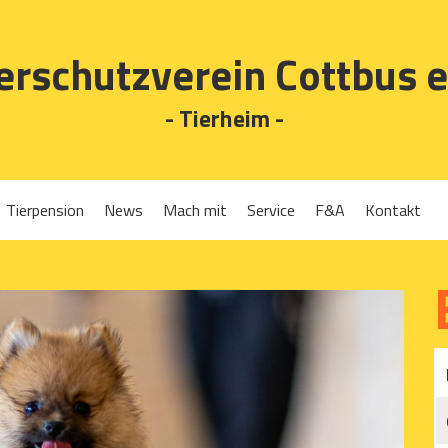
erschutzverein Cottbus e
- Tierheim -
Tierpension
News
Mach mit
Service
F&A
Kontakt
Spenden
Tierrückgabe
Ehrenamt
Tierpension
Gassigehen
Verleih-Tiertransportboxen und Lebendfallen
Mitglied werden
Patenschaften