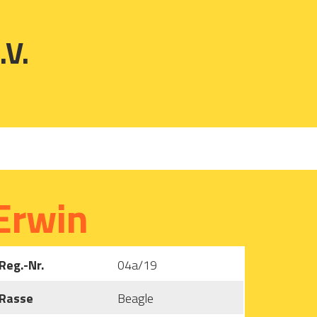
.V.
Erwin
Reg.-Nr.
04a/19
Rasse
Beagle