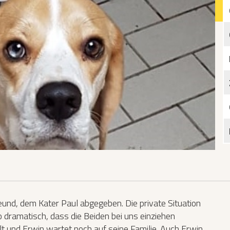
Katzen­futterplätze
Bundesfreiwilligendienst/Praktikum
Testament
Katzen vorlesen
nd, dem Kater Paul abgegeben. Die private Situation
 dramatisch, dass die Beiden bei uns einziehen
t und Erwin wartet noch auf seine Familie. Auch Erwin