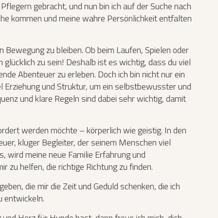
Pflegern gebracht, und nun bin ich auf der Suche nach
Ruhe kommen und meine wahre Persönlichkeit entfalten
, in Bewegung zu bleiben. Ob beim Laufen, Spielen oder
lücklich zu sein! Deshalb ist es wichtig, dass du viel
nende Abenteuer zu erleben. Doch ich bin nicht nur ein
el Erziehung und Struktur, um ein selbstbewusster und
enz und klare Regeln sind dabei sehr wichtig, damit
rdert werden möchte – körperlich wie geistig. In den
reuer, kluger Begleiter, der seinem Menschen viel
ss, wird meine neue Familie Erfahrung und
zu helfen, die richtige Richtung zu finden.
geben, die mir die Zeit und Geduld schenken, die ich
 entwickeln.
 und Herz für Hunde hast, dann freue ich mich, dich