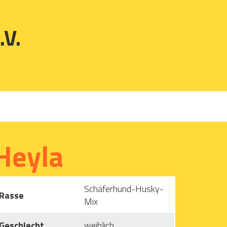
.V.
Heyla
Schäferhund-Husky-
Rasse
Mix
Geschlecht
weiblich