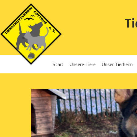
Ti
Start
Unsere Tiere
Unser Tierheim
Sponsoren
Hunde
Projekte 2016
Katzen
Projekte 2017
Kleintiere
Projekte 2018
Projekte 2019
Projekte 2020