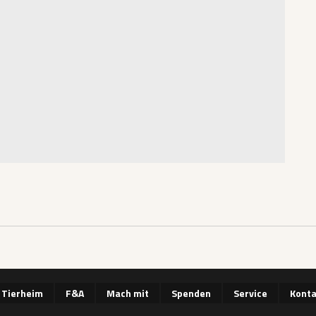
 Tierheim
F&A
Mach mit
Spenden
Service
Konta