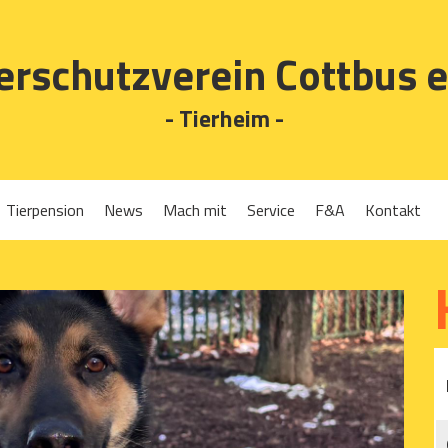
erschutzverein Cottbus e
- Tierheim -
Tierpension
News
Mach mit
Service
F&A
Kontakt
Spenden
Tierrückgabe
Ehrenamt
Tierpension
Gassigehen
Verleih-Tiertransportboxen und Lebendfallen
Mitglied werden
Patenschaften