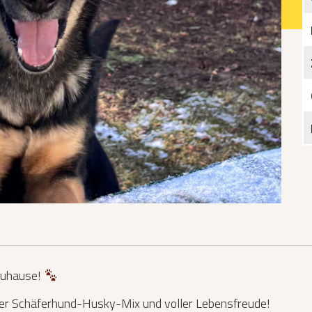
Katzen­futterplätze
Bundesfreiwilligendienst/Praktikum
Testament
Katzen vorlesen
Zuhause!
junger Schäferhund-Husky-Mix und voller Lebensfreude!