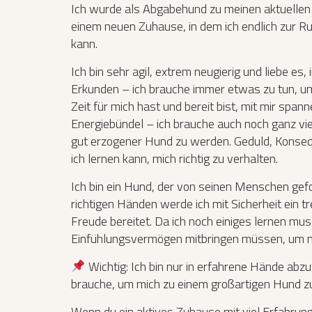
Ich wurde als Abgabehund zu meinen aktuellen 
einem neuen Zuhause, in dem ich endlich zur 
kann.
Ich bin sehr agil, extrem neugierig und liebe es
Erkunden – ich brauche immer etwas zu tun, um g
Zeit für mich hast und bereit bist, mit mir span
Energiebündel – ich brauche auch noch ganz vi
gut erzogener Hund zu werden. Geduld, Konsequ
ich lernen kann, mich richtig zu verhalten.
Ich bin ein Hund, der von seinen Menschen gefo
richtigen Händen werde ich mit Sicherheit ein t
Freude bereitet. Da ich noch einiges lernen mu
Einfühlungsvermögen mitbringen müssen, um mir 
Wichtig: Ich bin nur in erfahrene Hände abzu
brauche, um mich zu einem großartigen Hund zu
Wenn du ein aktives Zuhause mit viel Erfahrung