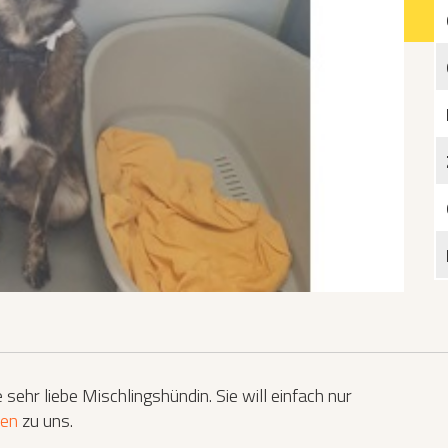
Katzen­futterplätze
Bundesfreiwilligendienst/Praktikum
Testament
Katzen vorlesen
sehr liebe Mischlingshündin. Sie will einfach nur
en
zu uns.