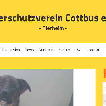
erschutzverein Cottbus e
- Tierheim -
Tierpension
News
Mach mit
Service
F&A
Kontakt
Spenden
Tierrückgabe
Ehrenamt
Tierpension
Gassigehen
Verleih-Tiertransportboxen und Lebendfallen
Mitglied werden
Patenschaften