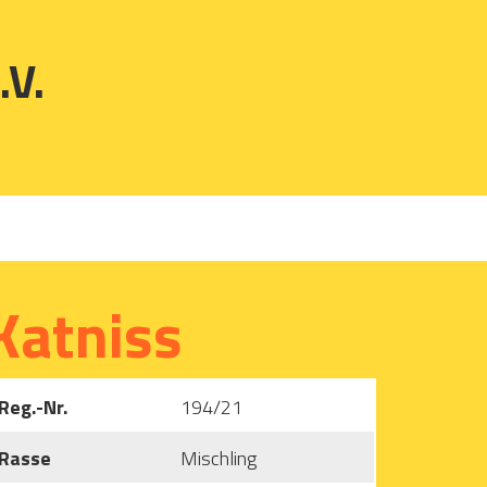
.V.
Katniss
Reg.-Nr.
194/21
Rasse
Mischling