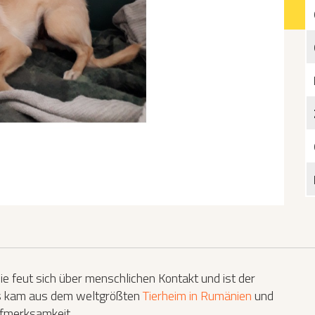
Katzen­futterplätze
Bundesfreiwilligendienst/Praktikum
Testament
Katzen vorlesen
Sie feut sich über menschlichen Kontakt und ist der
ss kam aus dem weltgrößten
Tierheim in Rumänien
und
Aufmerksamkeit.