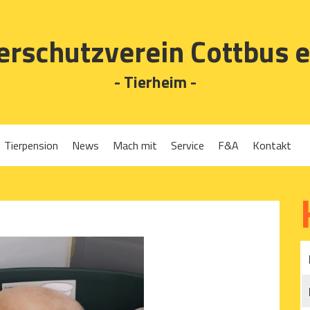
erschutzverein Cottbus e
- Tierheim -
Tierpension
News
Mach mit
Service
F&A
Kontakt
Spenden
Tierrückgabe
Ehrenamt
Tierpension
Gassigehen
Verleih-Tiertransportboxen und Lebendfallen
Mitglied werden
Patenschaften