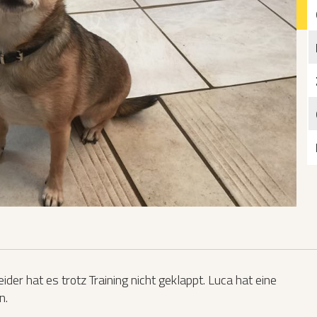
Katzen­futterplätze
Bundesfreiwilligendienst/Praktikum
Testament
Katzen vorlesen
er hat es trotz Training nicht geklappt. Luca hat eine
n.