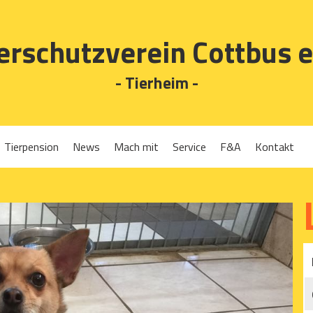
erschutzverein Cottbus e
- Tierheim -
Tierpension
News
Mach mit
Service
F&A
Kontakt
Spenden
Tierrückgabe
Ehrenamt
Tierpension
Gassigehen
Verleih-Tiertransportboxen und Lebendfallen
Mitglied werden
Patenschaften