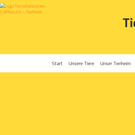
Ti
Start
Unsere Tiere
Unser Tierheim
Sponsoren
Hunde
Projekte 2016
Katzen
Projekte 2017
Kleintiere
Projekte 2018
Projekte 2019
Projekte 2020