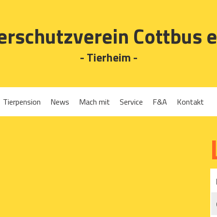
erschutzverein Cottbus e
- Tierheim -
Tierpension
News
Mach mit
Service
F&A
Kontakt
Spenden
Tierrückgabe
Ehrenamt
Tierpension
Gassigehen
Verleih-Tiertransportboxen und Lebendfallen
Mitglied werden
Patenschaften