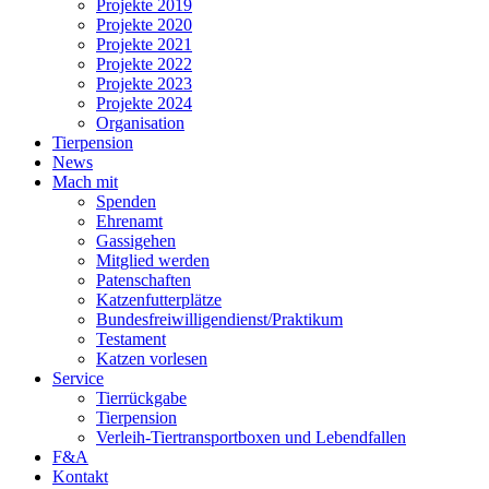
Projekte 2019
Projekte 2020
Projekte 2021
Projekte 2022
Projekte 2023
Projekte 2024
Organisation
Tierpension
News
Mach mit
Spenden
Ehrenamt
Gassigehen
Mitglied werden
Patenschaften
Katzen­futterplätze
Bundesfreiwilligendienst/Praktikum
Testament
Katzen vorlesen
Service
Tierrückgabe
Tierpension
Verleih-Tiertransportboxen und Lebendfallen
F&A
Kontakt