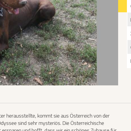
Katzen­futterplätze
Bundesfreiwilligendienst/Praktikum
Testament
Katzen vorlesen
er herausstellte, kommt sie aus Österreich von der
Odyssee sind sehr mysteriös. Die Österreichische
t ersparen und hofft, dass wir ein schönes Zuhause für