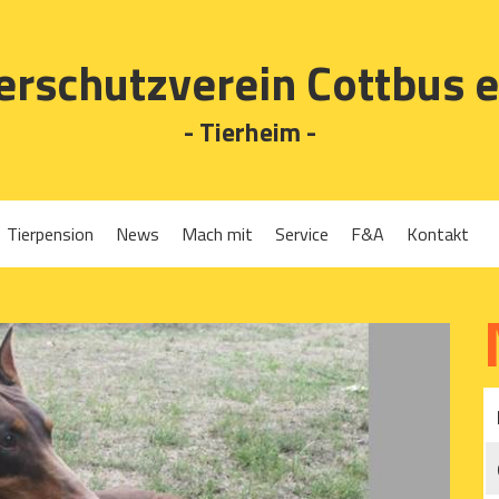
erschutzverein Cottbus e
- Tierheim -
Tierpension
News
Mach mit
Service
F&A
Kontakt
Spenden
Tierrückgabe
Ehrenamt
Tierpension
Gassigehen
Verleih-Tiertransportboxen und Lebendfallen
Mitglied werden
Patenschaften