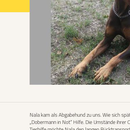
Projekte 2021
Projekte 2022
Projekte 2023
Projekte 2024
Organisation
Nala kam als Abgabehund zu uns. Wie sich spät
„Dobermann in Not“ Hilfe. Die Umstände ihrer 
Tierhilfe möchte Nala den langen Rücktranspor