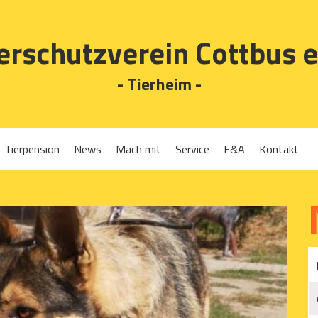
erschutzverein Cottbus e
- Tierheim -
Tierpension
News
Mach mit
Service
F&A
Kontakt
Spenden
Tierrückgabe
Ehrenamt
Tierpension
Gassigehen
Verleih-Tiertransportboxen und Lebendfallen
Mitglied werden
Patenschaften