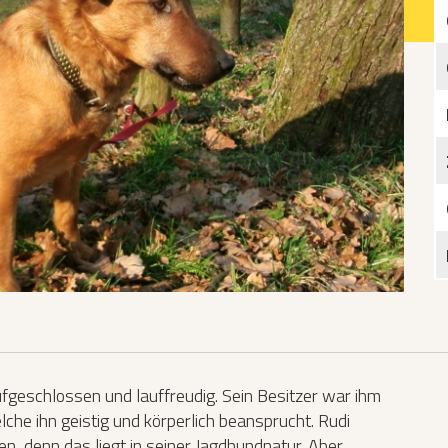
Katzen­futterplätze
Bundesfreiwilligendienst/Praktikum
Testament
Katzen vorlesen
 aufgeschlossen und lauffreudig. Sein Besitzer war ihm
lche ihn geistig und körperlich beansprucht. Rudi
 denn das liegt in seiner Jagdhundnatur. Aber