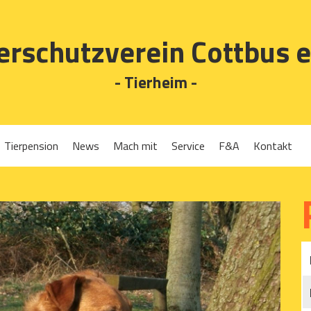
erschutzverein Cottbus e
- Tierheim -
Tierpension
News
Mach mit
Service
F&A
Kontakt
Spenden
Tierrückgabe
Ehrenamt
Tierpension
Gassigehen
Verleih-Tiertransportboxen und Lebendfallen
Mitglied werden
Patenschaften