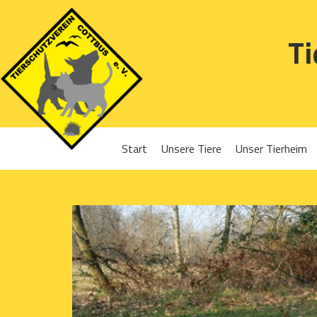
Ti
Start
Unsere Tiere
Unser Tierheim
Sponsoren
Hunde
Projekte 2016
Katzen
Projekte 2017
Kleintiere
Projekte 2018
Projekte 2019
Projekte 2020