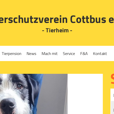
erschutzverein Cottbus e
- Tierheim -
Tierpension
News
Mach mit
Service
F&A
Kontakt
Spenden
Tierrückgabe
Ehrenamt
Tierpension
Gassigehen
Verleih-Tiertransportboxen und Lebendfallen
Mitglied werden
Patenschaften