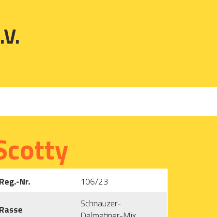
.V.
Scotty
Reg.-Nr.
106/23
Schnauzer-
Rasse
Dalmatiner-Mix