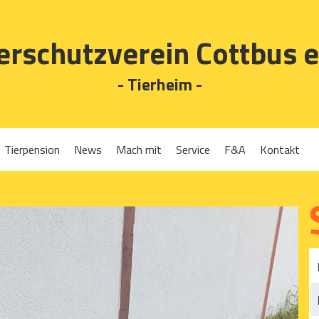
erschutzverein Cottbus e
- Tierheim -
Tierpension
News
Mach mit
Service
F&A
Kontakt
Spenden
Tierrückgabe
Ehrenamt
Tierpension
Gassigehen
Verleih-Tiertransportboxen und Lebendfallen
Mitglied werden
Patenschaften