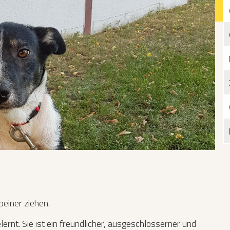
Katzen­futterplätze
Bundesfreiwilligendienst/Praktikum
Testament
Katzen vorlesen
einer ziehen.
rnt. Sie ist ein freundlicher, ausgeschlosserner und