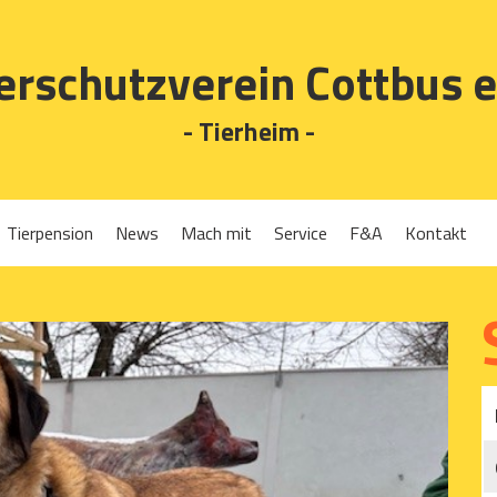
erschutzverein Cottbus e
- Tierheim -
Tierpension
News
Mach mit
Service
F&A
Kontakt
Spenden
Tierrückgabe
Ehrenamt
Tierpension
Gassigehen
Verleih-Tiertransportboxen und Lebendfallen
Mitglied werden
Patenschaften