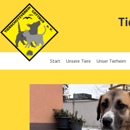
Ti
Start
Unsere Tiere
Unser Tierheim
Sponsoren
Hunde
Projekte 2016
Katzen
Projekte 2017
Kleintiere
Projekte 2018
Projekte 2019
Projekte 2020