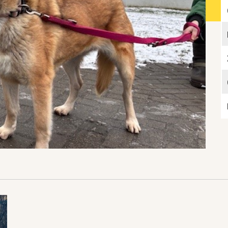
Katzen­futterplätze
Bundesfreiwilligendienst/Praktikum
Testament
Katzen vorlesen