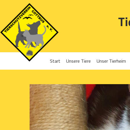
Ti
Start
Unsere Tiere
Unser Tierheim
Sponsoren
Hunde
Projekte 2016
Katzen
Projekte 2017
Kleintiere
Projekte 2018
Projekte 2019
Projekte 2020