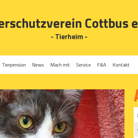
erschutzverein Cottbus e
- Tierheim -
Tierpension
News
Mach mit
Service
F&A
Kontakt
Spenden
Tierrückgabe
Ehrenamt
Tierpension
Gassigehen
Verleih-Tiertransportboxen und Lebendfallen
Mitglied werden
Patenschaften