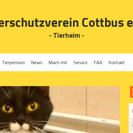
erschutzverein Cottbus e
- Tierheim -
Tierpension
News
Mach mit
Service
F&A
Kontakt
Spenden
Tierrückgabe
Ehrenamt
Tierpension
Gassigehen
Verleih-Tiertransportboxen und Lebendfallen
Mitglied werden
Patenschaften