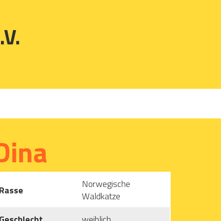
.V.
Dina
Norwegische
Rasse
Waldkatze
Geschlecht
weiblich