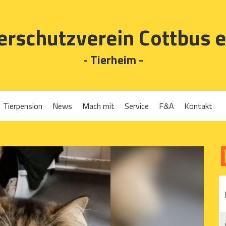
erschutzverein Cottbus e
- Tierheim -
Tierpension
News
Mach mit
Service
F&A
Kontakt
Spenden
Tierrückgabe
Ehrenamt
Tierpension
Gassigehen
Verleih-Tiertransportboxen und Lebendfallen
Mitglied werden
Patenschaften