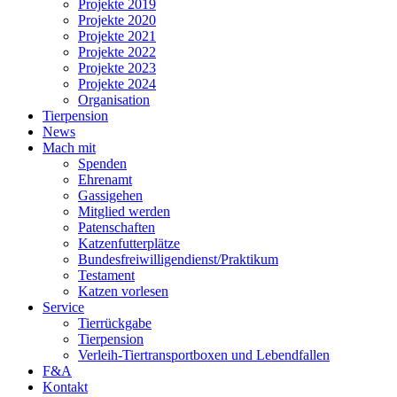
Projekte 2019
Projekte 2020
Projekte 2021
Projekte 2022
Projekte 2023
Projekte 2024
Organisation
Tierpension
News
Mach mit
Spenden
Ehrenamt
Gassigehen
Mitglied werden
Patenschaften
Katzen­futterplätze
Bundesfreiwilligendienst/Praktikum
Testament
Katzen vorlesen
Service
Tierrückgabe
Tierpension
Verleih-Tiertransportboxen und Lebendfallen
F&A
Kontakt