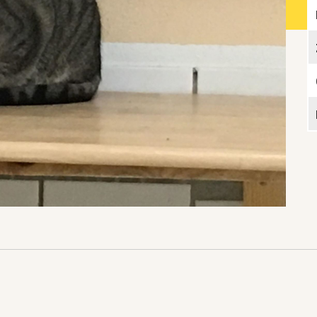
Katzen­futterplätze
Bundesfreiwilligendienst/Praktikum
Testament
Katzen vorlesen