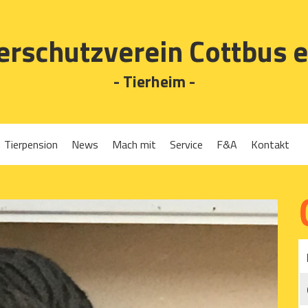
erschutzverein Cottbus e
- Tierheim -
Tierpension
News
Mach mit
Service
F&A
Kontakt
Spenden
Tierrückgabe
Ehrenamt
Tierpension
Gassigehen
Verleih-Tiertransportboxen und Lebendfallen
Mitglied werden
Patenschaften