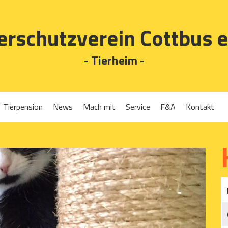
erschutzverein Cottbus e
- Tierheim -
Tierpension
News
Mach mit
Service
F&A
Kontakt
Spenden
Tierrückgabe
Ehrenamt
Tierpension
Gassigehen
Verleih-Tiertransportboxen und Lebendfallen
Mitglied werden
Patenschaften