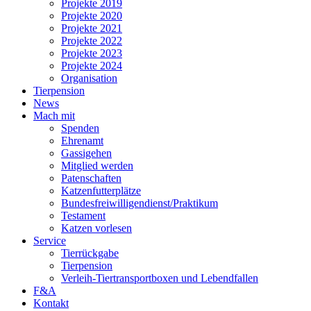
Projekte 2019
Projekte 2020
Projekte 2021
Projekte 2022
Projekte 2023
Projekte 2024
Organisation
Tierpension
News
Mach mit
Spenden
Ehrenamt
Gassigehen
Mitglied werden
Patenschaften
Katzen­futterplätze
Bundesfreiwilligendienst/Praktikum
Testament
Katzen vorlesen
Service
Tierrückgabe
Tierpension
Verleih-Tiertransportboxen und Lebendfallen
F&A
Kontakt