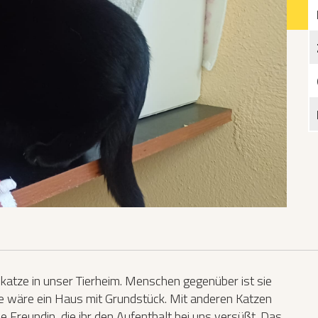
Katzen­futterplätze
Bundesfreiwilligendienst/Praktikum
Testament
Katzen vorlesen
katze in unser Tierheim. Menschen gegenüber ist sie
e wäre ein Haus mit Grundstück. Mit anderen Katzen
e Freundin, die ihr den Aufenthalt bei uns versüßt. Das