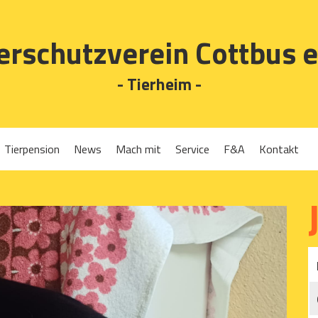
erschutzverein Cottbus e
- Tierheim -
Tierpension
News
Mach mit
Service
F&A
Kontakt
Spenden
Tierrückgabe
Ehrenamt
Tierpension
Gassigehen
Verleih-Tiertransportboxen und Lebendfallen
Mitglied werden
Patenschaften