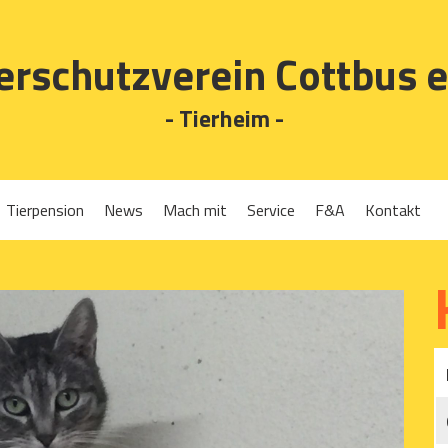
erschutzverein Cottbus e
- Tierheim -
Tierpension
News
Mach mit
Service
F&A
Kontakt
Spenden
Tierrückgabe
Ehrenamt
Tierpension
Gassigehen
Verleih-Tiertransportboxen und Lebendfallen
Mitglied werden
Patenschaften