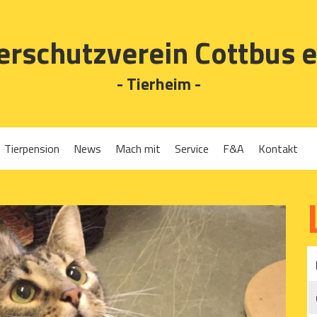
erschutzverein Cottbus e
- Tierheim -
Tierpension
News
Mach mit
Service
F&A
Kontakt
Spenden
Tierrückgabe
Ehrenamt
Tierpension
Gassigehen
Verleih-Tiertransportboxen und Lebendfallen
Mitglied werden
Patenschaften