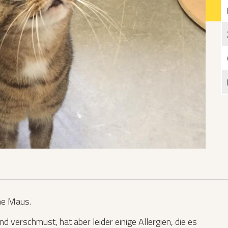
Katzen­futterplätze
Bundesfreiwilligendienst/Praktikum
Testament
Katzen vorlesen
ine Maus.
t und verschmust, hat aber leider einige Allergien, die es