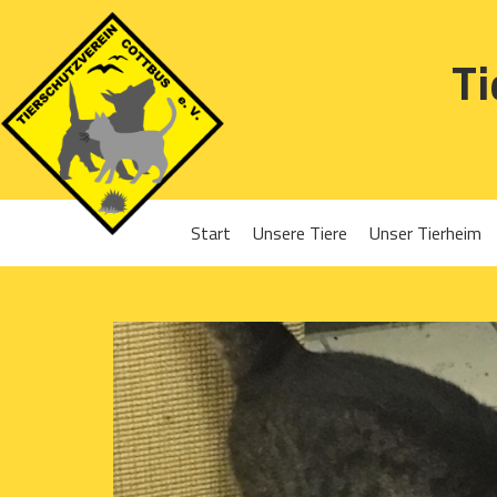
Ti
Start
Unsere Tiere
Unser Tierheim
Sponsoren
Hunde
Projekte 2016
Katzen
Projekte 2017
Kleintiere
Projekte 2018
Projekte 2019
Projekte 2020