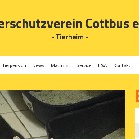
erschutzverein Cottbus e
- Tierheim -
Tierpension
News
Mach mit
Service
F&A
Kontakt
Spenden
Tierrückgabe
Ehrenamt
Tierpension
Gassigehen
Verleih-Tiertransportboxen und Lebendfallen
Mitglied werden
Patenschaften