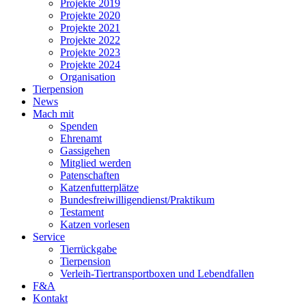
Projekte 2019
Projekte 2020
Projekte 2021
Projekte 2022
Projekte 2023
Projekte 2024
Organisation
Tierpension
News
Mach mit
Spenden
Ehrenamt
Gassigehen
Mitglied werden
Patenschaften
Katzen­futterplätze
Bundesfreiwilligendienst/Praktikum
Testament
Katzen vorlesen
Service
Tierrückgabe
Tierpension
Verleih-Tiertransportboxen und Lebendfallen
F&A
Kontakt