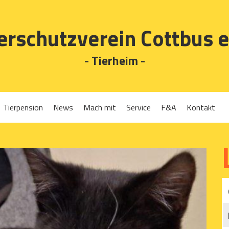
erschutzverein Cottbus e
- Tierheim -
Tierpension
News
Mach mit
Service
F&A
Kontakt
Spenden
Tierrückgabe
Ehrenamt
Tierpension
Gassigehen
Verleih-Tiertransportboxen und Lebendfallen
Mitglied werden
Patenschaften