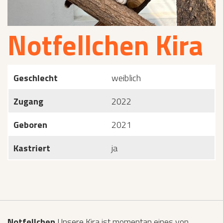
Notfellchen Kira
Geschlecht
weiblich
Zugang
2022
Geboren
2021
Kastriert
ja
Notfellchen
Unsere Kira ist momentan eines von