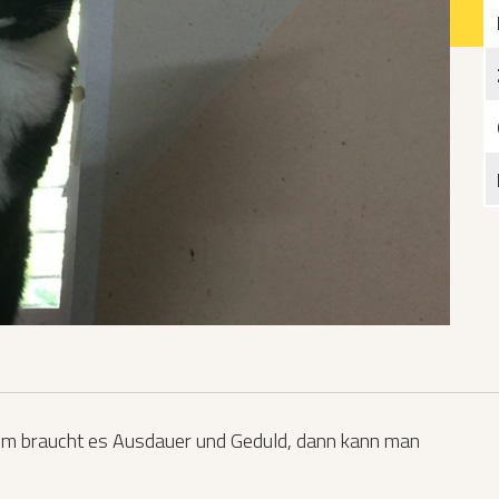
Katzen­futterplätze
Bundesfreiwilligendienst/Praktikum
Testament
Katzen vorlesen
i ihm braucht es Ausdauer und Geduld, dann kann man