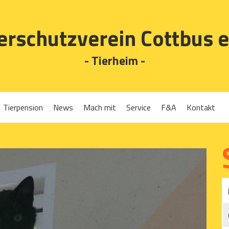
erschutzverein Cottbus e
- Tierheim -
Tierpension
News
Mach mit
Service
F&A
Kontakt
Spenden
Tierrückgabe
Ehrenamt
Tierpension
Gassigehen
Verleih-Tiertransportboxen und Lebendfallen
Mitglied werden
Patenschaften