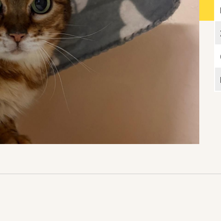
Katzen­futterplätze
Bundesfreiwilligendienst/Praktikum
Testament
Katzen vorlesen