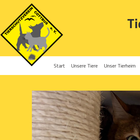
Ti
Start
Unsere Tiere
Unser Tierheim
Sponsoren
Hunde
Projekte 2016
Katzen
Projekte 2017
Kleintiere
Projekte 2018
Projekte 2019
Projekte 2020