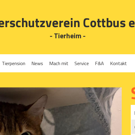
erschutzverein Cottbus e
- Tierheim -
Tierpension
News
Mach mit
Service
F&A
Kontakt
Spenden
Tierrückgabe
Ehrenamt
Tierpension
Gassigehen
Verleih-Tiertransportboxen und Lebendfallen
Mitglied werden
Patenschaften