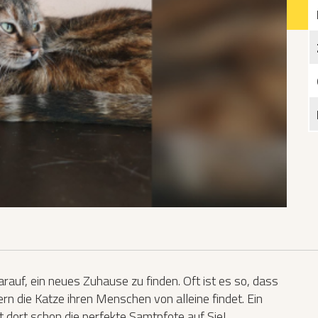
Katzen­futterplätze
Bundesfreiwilligendienst/Praktikum
Testament
Katzen vorlesen
rauf, ein neues Zuhause zu finden. Oft ist es so, dass
rn die Katze ihren Menschen von alleine findet. Ein
t dort schon die perfekte Samtpfote auf Sie!