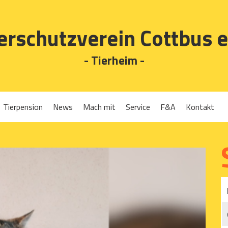
erschutzverein Cottbus e
- Tierheim -
Tierpension
News
Mach mit
Service
F&A
Kontakt
Spenden
Tierrückgabe
Ehrenamt
Tierpension
Gassigehen
Verleih-Tiertransportboxen und Lebendfallen
Mitglied werden
Patenschaften