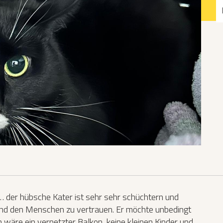
Katzen­futterplätze
Bundesfreiwilligendienst/Praktikum
Testament
Katzen vorlesen
… der hübsche Kater ist sehr sehr schüchtern und
und den Menschen zu vertrauen. Er möchte unbedingt
n wäre ein vernetzter Balkon, keine kleinen Kinder und