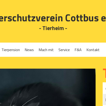
erschutzverein Cottbus e
- Tierheim -
Tierpension
News
Mach mit
Service
F&A
Kontakt
Spenden
Tierrückgabe
Ehrenamt
Tierpension
Gassigehen
Verleih-Tiertransportboxen und Lebendfallen
Mitglied werden
Patenschaften