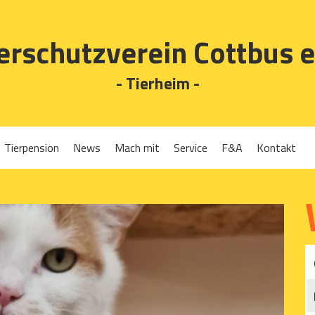
erschutzverein Cottbus e
- Tierheim -
Tierpension
News
Mach mit
Service
F&A
Kontakt
Spenden
Tierrückgabe
Ehrenamt
Tierpension
Gassigehen
Verleih-Tiertransportboxen und Lebendfallen
Mitglied werden
Patenschaften