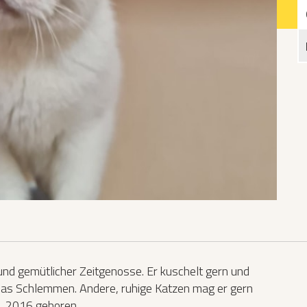
Katzen­futterplätze
Bundesfreiwilligendienst/Praktikum
Testament
Katzen vorlesen
 und gemütlicher Zeitgenosse. Er kuschelt gern und
 das Schlemmen. Andere, ruhige Katzen mag er gern
ca. 2016 geboren