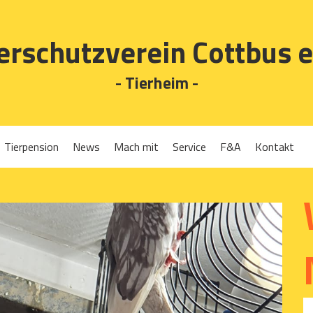
erschutzverein Cottbus e
- Tierheim -
Tierpension
News
Mach mit
Service
F&A
Kontakt
Spenden
Tierrückgabe
Ehrenamt
Tierpension
Gassigehen
Verleih-Tiertransportboxen und Lebendfallen
Mitglied werden
Patenschaften