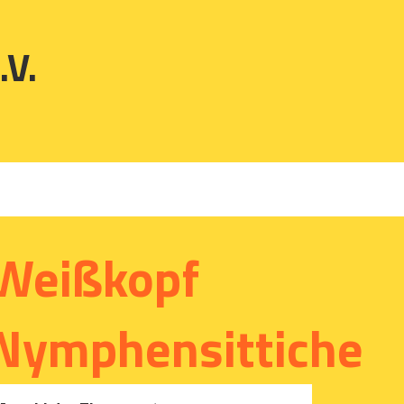
.V.
Weißkopf
Nymphensittiche