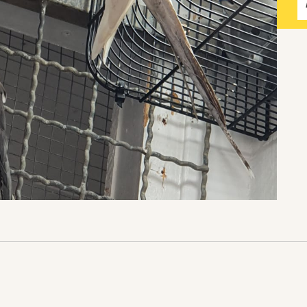
Katzen­futterplätze
Bundesfreiwilligendienst/Praktikum
Testament
Katzen vorlesen